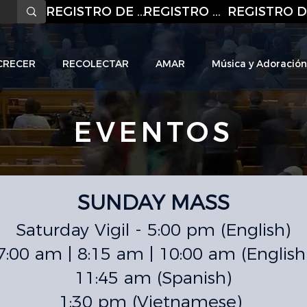
REGISTRO DE CORREO ELECTRÓNICO
REGISTRO DE CORREO ELECTRÓNICO
CRECER
RECOLECTAR
AMAR
Música y Adoración
EVENTOS
HO
L
I
C C
H
URC
SUNDAY MASS
Saturday Vigil - 5:00 pm (English)
7:00 am | 8:15 am | 10:00 am (English
11:45 am (Spanish)
1:30 pm (Vietnamese)