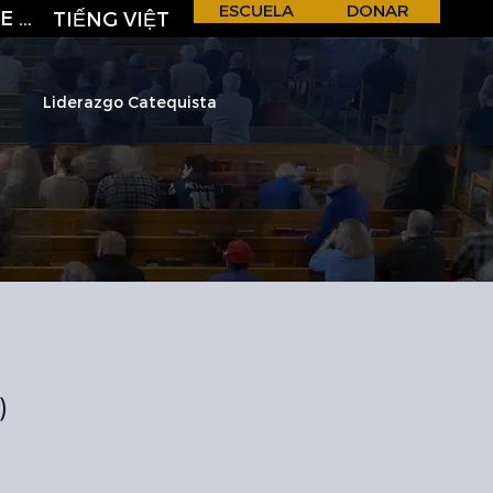
ESCUELA
DONAR
REGISTRO DE CORREO ELECTRÓNICO
TIẾNG VIỆT
Liderazgo Catequista
H &
S
C
H
O
O
L
)