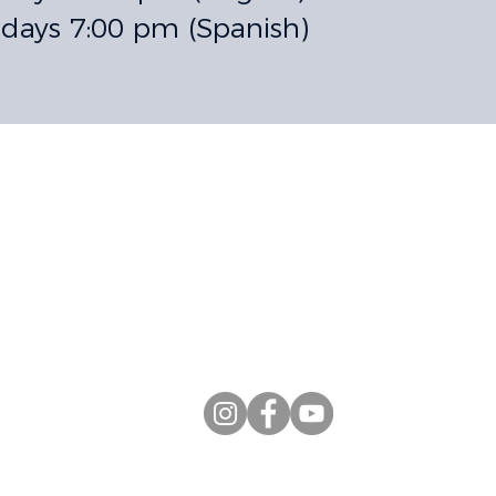
idays 7:00 pm (Spanish)
OS
HORAS 
enzie
Lunes Vie
9:00 a. m. 
-4179
rd.org