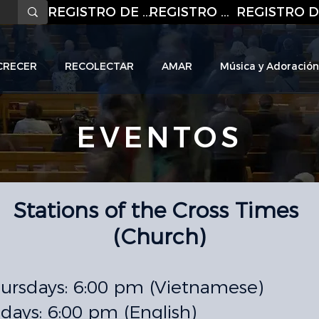
REGISTRO DE CORREO ELECTRÓNICO
REGISTRO DE CORREO ELECTRÓNICO
CRECER
RECOLECTAR
AMAR
Música y Adoración
EVENTOS
HO
L
I
C C
H
URC
Stations of the Cross Times
(Church)
ursdays: 6:00 pm (Vietnamese)
idays: 6:00 pm (English)