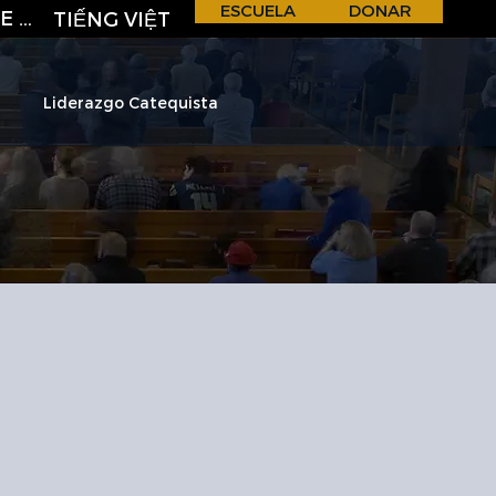
ESCUELA
DONAR
REGISTRO DE CORREO ELECTRÓNICO
TIẾNG VIỆT
Liderazgo Catequista
H &
S
C
H
O
O
L