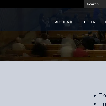
ACERCA DE
CREER
C
A
T
Th
Fr