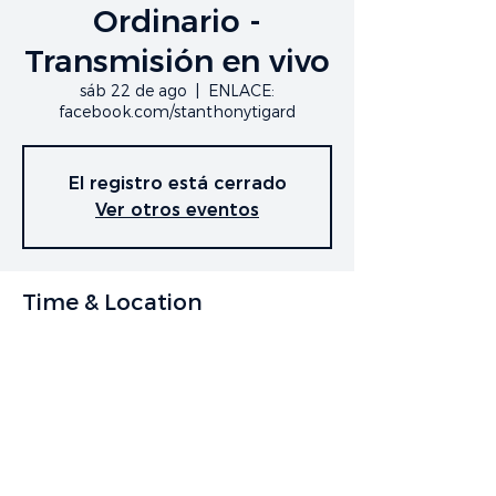
Ordinario -
Transmisión en vivo
sáb 22 de ago
  |  
ENLACE:
facebook.com/stanthonytigard
El registro está cerrado
Ver otros eventos
Time & Location
22 ago 2020, 7:00 p.m.
ENLACE: facebook.com/stanthonytigard
Share This Event