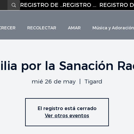
REGISTRO DE CORREO ELECTRÓNICO
REGISTRO DE CORREO ELECTRÓNICO
CRECER
RECOLECTAR
AMAR
Música y Adoración
ilia por la Sanación Ra
HO
L
I
C C
H
URC
mié 26 de may
  |  
Tigard
El registro está cerrado
Ver otros eventos