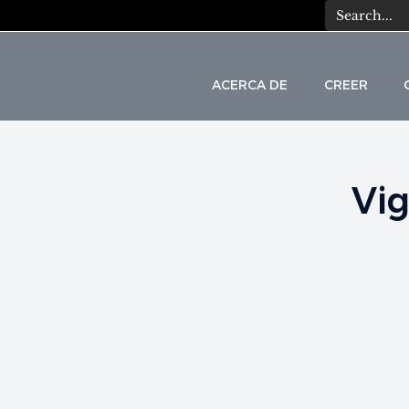
ACERCA DE
CREER
Vig
C
A
T