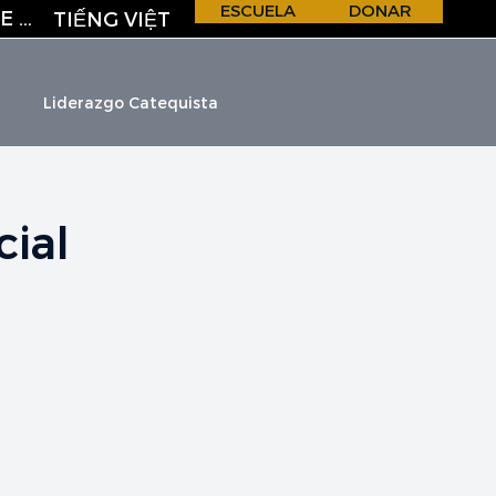
ESCUELA
DONAR
REGISTRO DE CORREO ELECTRÓNICO
TIẾNG VIỆT
Liderazgo Catequista
cial
H &
S
C
H
O
O
L