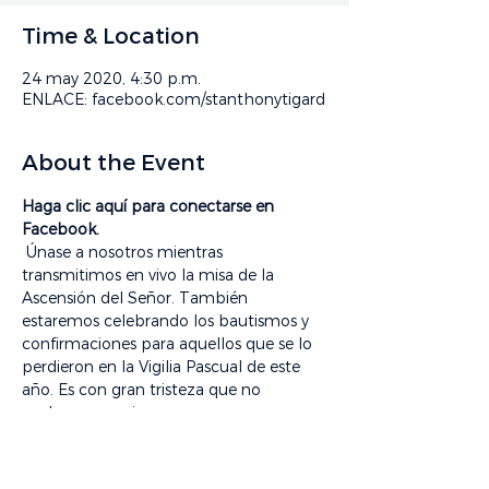
Time & Location
24 may 2020, 4:30 p.m.
ENLACE: facebook.com/stanthonytigard
About the Event
Haga clic aquí para conectarse en 
Facebook.
 Únase a nosotros mientras 
transmitimos en vivo la misa de la 
Ascensión del Señor. También 
estaremos celebrando los bautismos y 
confirmaciones para aquellos que se lo 
perdieron en la Vigilia Pascual de este 
año. Es con gran tristeza que no 
podemos reunirnos en persona, pero 
sepa que estaremos orando por usted y 
ofreciendo sus intenciones mientras 
celebramos esta misa. 