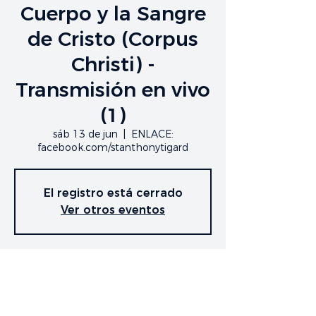
Cuerpo y la Sangre
de Cristo (Corpus
Christi) -
Transmisión en vivo
(1)
sáb 13 de jun
  |  
ENLACE:
facebook.com/stanthonytigard
El registro está cerrado
Ver otros eventos
Time & Location
13 jun 2020, 6:30 p.m.
ENLACE: facebook.com/stanthonytigard