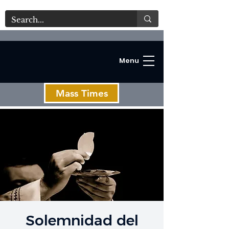
Menu
Mass Times
C
Solemnidad del