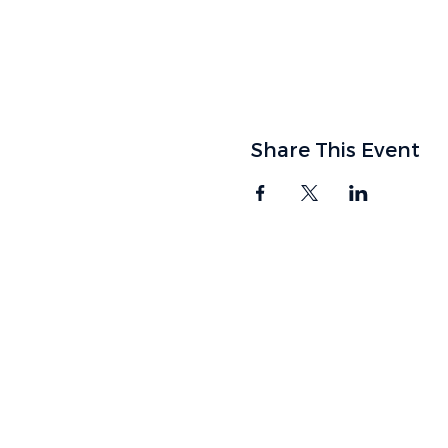
Share This Event
ENCUÉNTRAN
9905 SW Calle McK
Tigard, OR 97223
TELÉFONO
503-639
EMAIL
info@satiga