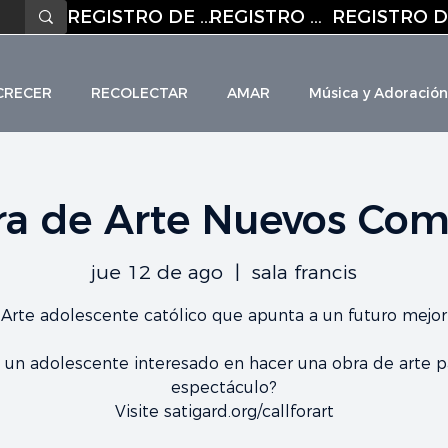
REGISTRO DE CORREO ELECTRÓNICO
REGISTRO DE CORREO ELECTRÓNICO
CRECER
RECOLECTAR
AMAR
Música y Adoración
ra de Arte Nuevos Com
HO
L
I
C C
H
URC
jue 12 de ago
  |  
sala francis
Arte adolescente católico que apunta a un futuro mejor
 un adolescente interesado en hacer una obra de arte p
espectáculo?
Visite satigard.org/callforart