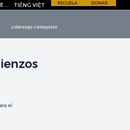
ESCUELA
DONAR
REGISTRO DE CORREO ELECTRÓNICO
TIẾNG VIỆT
Liderazgo Catequista
ienzos
H &
S
C
H
O
O
L
ara el