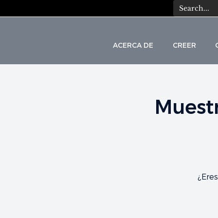
ACERCA DE
CREER
Muest
C
A
T
¿Eres