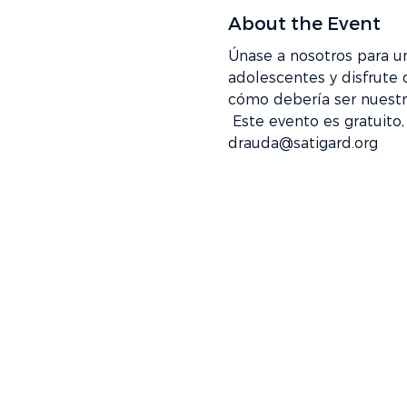
About the Event
Únase a nosotros para u
adolescentes y disfrute 
cómo debería ser nuestr
 Este evento es gratuito, pero confirme su asistencia en REALM o envíe un correo electrónico a 
drauda@satigard.org