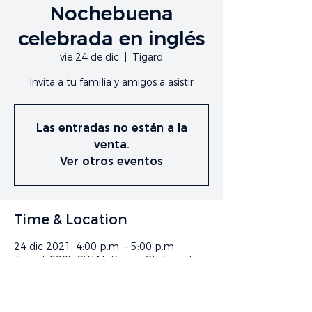
Nochebuena
celebrada en inglés
vie 24 de dic
  |  
Tigard
Invita a tu familia y amigos a asistir
Las entradas no están a la
venta.
Ver otros eventos
Time & Location
24 dic 2021, 4:00 p.m. – 5:00 p.m.
Tigard, 9905 SW McKenzie St, Tigard,
OR 97223, EE. UU.