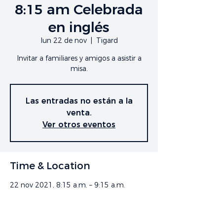
8:15 am Celebrada
en inglés
lun 22 de nov
  |  
Tigard
Invitar a familiares y amigos a asistir a
misa.
Las entradas no están a la
venta.
Ver otros eventos
Time & Location
22 nov 2021, 8:15 a.m. – 9:15 a.m.
Tigard, 9905 SW McKenzie St, Tigard,
OR 97223, EE. UU.